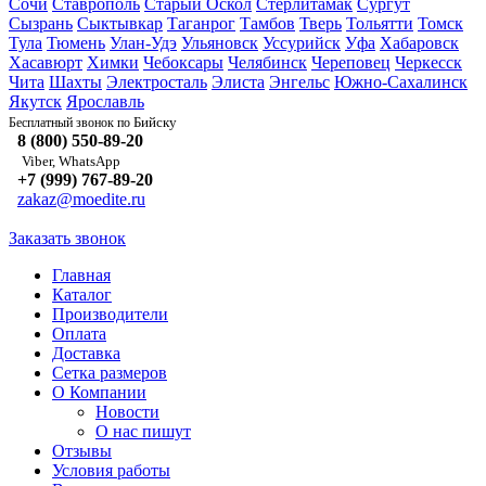
Сочи
Ставрополь
Старый Оскол
Стерлитамак
Сургут
Сызрань
Сыктывкар
Таганрог
Тамбов
Тверь
Тольятти
Томск
Тула
Тюмень
Улан-Удэ
Ульяновск
Уссурийск
Уфа
Хабаровск
Хасавюрт
Химки
Чебоксары
Челябинск
Череповец
Черкесск
Чита
Шахты
Электросталь
Элиста
Энгельс
Южно-Сахалинск
Якутск
Ярославль
Бийску
Бесплатный звонок по
8 (800) 550-89-20
Viber, WhatsApp
+7 (999) 767-89-20
zakaz@moedite.ru
Заказать звонок
Главная
Каталог
Производители
Оплата
Доставка
Сетка размеров
О Компании
Новости
О нас пишут
Отзывы
Условия работы