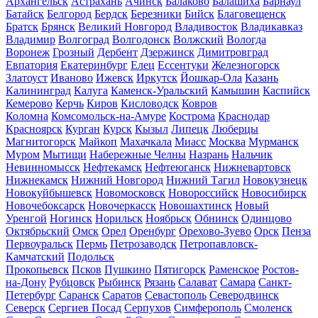
Архангельск
Астрахань
Ачинск
Балаково
Балашиха
Барнаул
Батайск
Белгород
Бердск
Березники
Бийск
Благовещенск
Братск
Брянск
Великий Новгород
Владивосток
Владикавказ
Владимир
Волгоград
Волгодонск
Волжский
Вологда
Воронеж
Грозный
Дербент
Дзержинск
Димитровград
Евпатория
Екатеринбург
Елец
Ессентуки
Железногорск
Златоуст
Иваново
Ижевск
Иркутск
Йошкар-Ола
Казань
Калининград
Калуга
Каменск-Уральский
Камышин
Каспийск
Кемерово
Керчь
Киров
Кисловодск
Ковров
Коломна
Комсомольск-на-Амуре
Кострома
Краснодар
Красноярск
Курган
Курск
Кызыл
Липецк
Люберцы
Магнитогорск
Майкоп
Махачкала
Миасс
Москва
Мурманск
Муром
Мытищи
Набережные Челны
Назрань
Нальчик
Невинномысск
Нефтекамск
Нефтеюганск
Нижневартовск
Нижнекамск
Нижний Новгород
Нижний Тагил
Новокузнецк
Новокуйбышевск
Новомосковск
Новороссийск
Новосибирск
Новочебоксарск
Новочеркасск
Новошахтинск
Новый
Уренгой
Ногинск
Норильск
Ноябрьск
Обнинск
Одинцово
Октябрьский
Омск
Орел
Оренбург
Орехово-Зуево
Орск
Пенза
Первоуральск
Пермь
Петрозаводск
Петропавловск-
Камчатский
Подольск
Прокопьевск
Псков
Пушкино
Пятигорск
Раменское
Ростов-
на-Дону
Рубцовск
Рыбинск
Рязань
Салават
Самара
Санкт-
Петербург
Саранск
Саратов
Севастополь
Северодвинск
Северск
Сергиев Посад
Серпухов
Симферополь
Смоленск