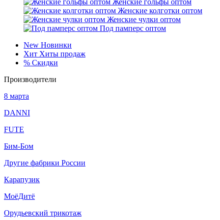
Женские гольфы оптом
Женские колготки оптом
Женские чулки оптом
Под памперс оптом
New
Новинки
Хит
Хиты продаж
%
Скидки
Производители
8 марта
DANNI
FUTE
Бим-Бом
Другие фабрики России
Карапузик
МоёДитё
Орудьевский трикотаж